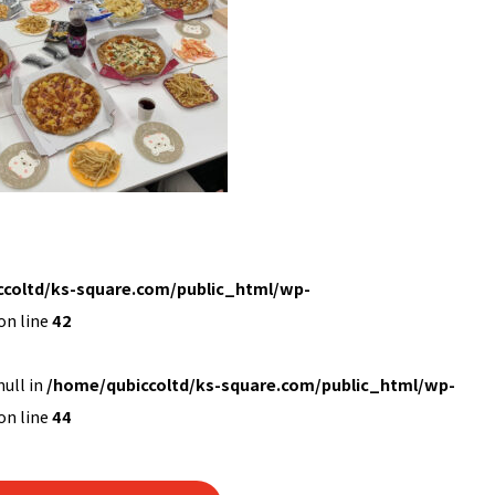
coltd/ks-square.com/public_html/wp-
on line
42
null in
/home/qubiccoltd/ks-square.com/public_html/wp-
on line
44