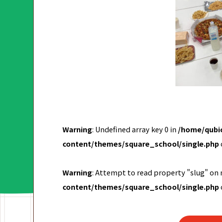
Warning
: Undefined array key 0 in
/home/qubic
content/themes/square_school/single.php
Warning
: Attempt to read property "slug" on 
content/themes/square_school/single.php