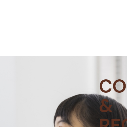
CO
&
RE