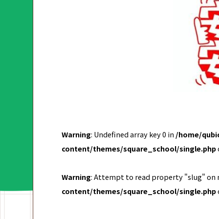
Warning
: Undefined array key 0 in
/home/qubic
content/themes/square_school/single.php
Warning
: Attempt to read property "slug" on 
content/themes/square_school/single.php