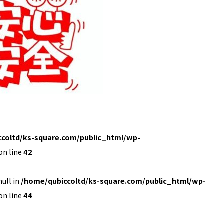
coltd/ks-square.com/public_html/wp-
on line
42
null in
/home/qubiccoltd/ks-square.com/public_html/wp-
on line
44