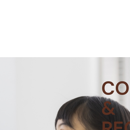
CO
&
RE