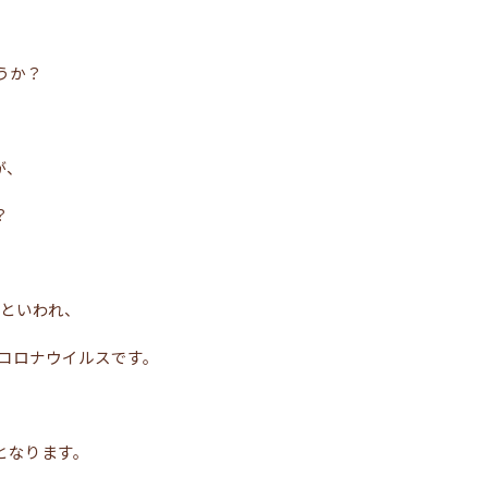
うか？
が、
？
るといわれ、
在コロナウイルスです。
となります。