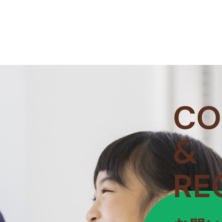
CO
&
RE