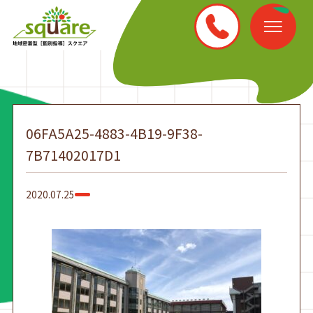
06FA5A25-4883-4B19-9F38-
7B71402017D1
2020.07.25