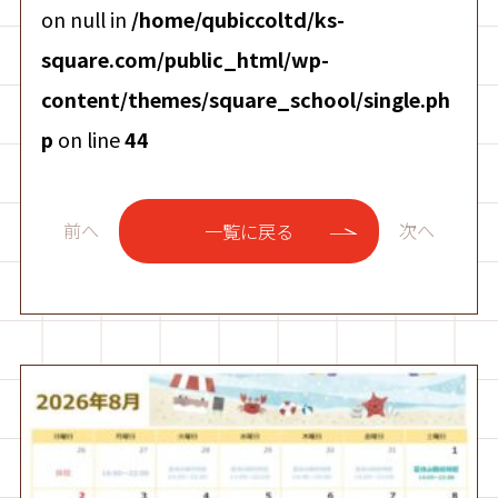
on null in
/home/qubiccoltd/ks-
square.com/public_html/wp-
content/themes/square_school/single.ph
p
on line
44
前へ
次へ
一覧に戻る