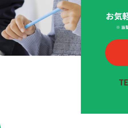
お気
※ 
T