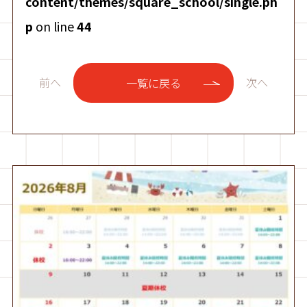
content/themes/square_school/single.ph
p
on line
44
前へ
次へ
一覧に戻る