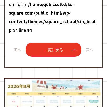
on null in
/home/qubiccoltd/ks-
square.com/public_html/wp-
content/themes/square_school/single.ph
p
on line
44
前へ
次へ
一覧に戻る