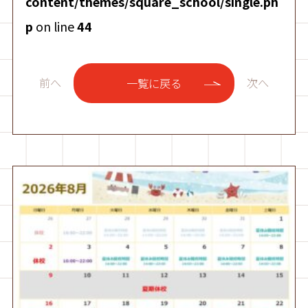
content/themes/square_school/single.ph
p
on line
44
前へ
次へ
一覧に戻る