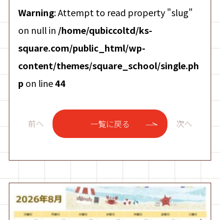
Warning
: Attempt to read property "slug"
on null in
/home/qubiccoltd/ks-
square.com/public_html/wp-
content/themes/square_school/single.ph
p
on line
44
前へ
次へ
一覧に戻る