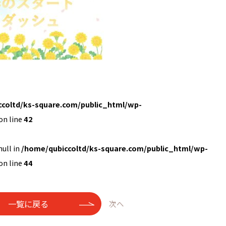
coltd/ks-square.com/public_html/wp-
on line
42
null in
/home/qubiccoltd/ks-square.com/public_html/wp-
on line
44
一覧に戻る
次へ