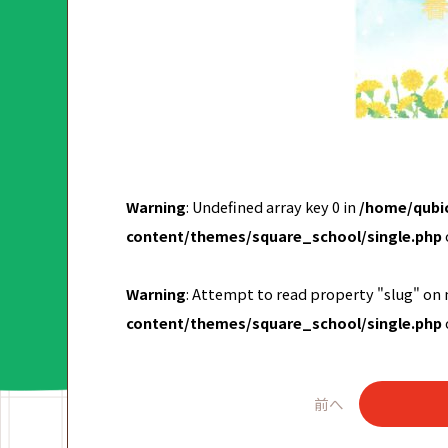
Warning
: Undefined array key 0 in
/home/qubic
content/themes/square_school/single.php
Warning
: Attempt to read property "slug" on 
content/themes/square_school/single.php
前へ