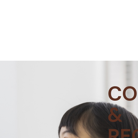
CO
&
RE