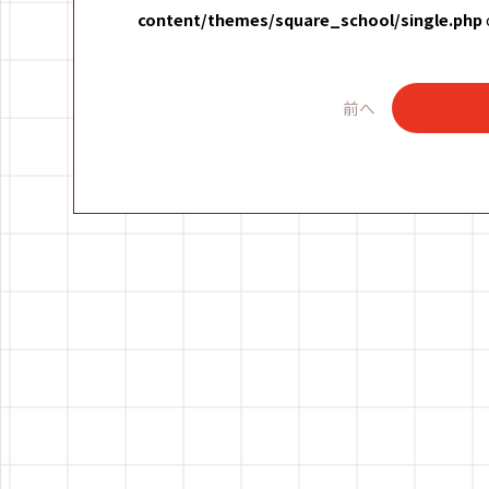
content/themes/square_school/single.php
前へ