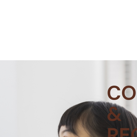
CO
&
RE