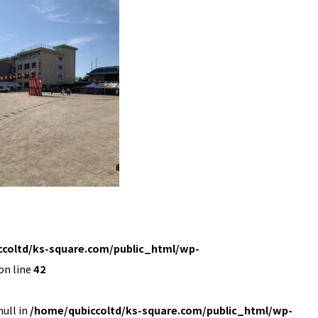
coltd/ks-square.com/public_html/wp-
on line
42
null in
/home/qubiccoltd/ks-square.com/public_html/wp-