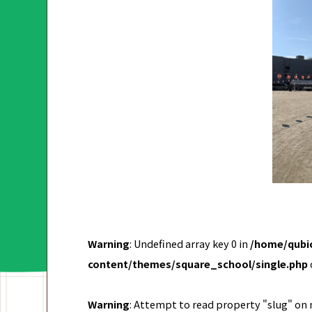
Warning
: Undefined array key 0 in
/home/qubic
content/themes/square_school/single.php
Warning
: Attempt to read property "slug" on 