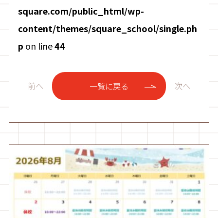
square.com/public_html/wp-
content/themes/square_school/single.ph
p
on line
44
前へ
次へ
一覧に戻る