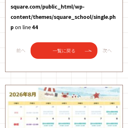
square.com/public_html/wp-
content/themes/square_school/single.ph
p
on line
44
前へ
次へ
一覧に戻る