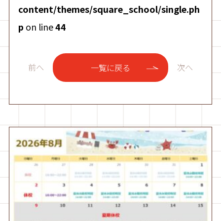
content/themes/square_school/single.ph
p
on line
44
前へ
次へ
一覧に戻る