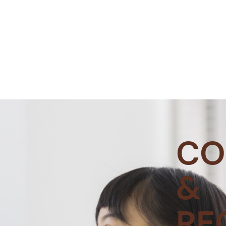
CO
&
RE