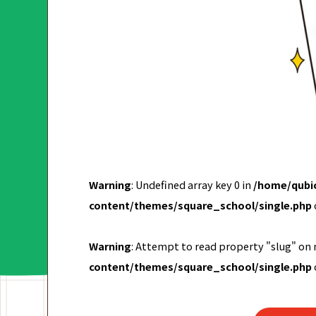
Warning
: Undefined array key 0 in
/home/qubic
content/themes/square_school/single.php
Warning
: Attempt to read property "slug" on 
content/themes/square_school/single.php