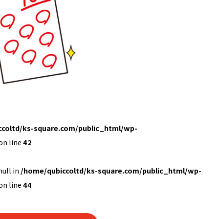
coltd/ks-square.com/public_html/wp-
on line
42
null in
/home/qubiccoltd/ks-square.com/public_html/wp-
on line
44