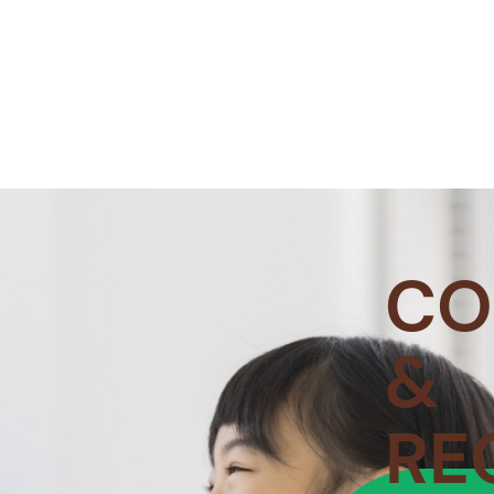
CO
&
RE