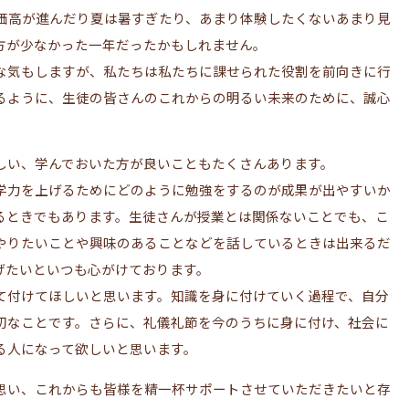
物価高が進んだり夏は暑すぎたり、あまり体験したくないあまり見
方が少なかった一年だったかもしれません。
な気もしますが、私たちは私たちに課せられた役割を前向きに行
るように、生徒の皆さんのこれからの明るい未来のために、誠心
。
しい、学んでおいた方が良いこともたくさんあります。
学力を上げるためにどのように勉強をするのが成果が出やすいか
るときでもあります。生徒さんが授業とは関係ないことでも、こ
やりたいことや興味のあることなどを話しているときは出来るだ
げたいといつも心がけております。
て付けてほしいと思います。知識を身に付けていく過程で、自分
切なことです。さらに、礼儀礼節を今のうちに身に付け、社会に
る人になって欲しいと思います。
思い、これからも皆様を精一杯サポートさせていただきたいと存