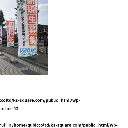
coltd/ks-square.com/public_html/wp-
on line
42
null in
/home/qubiccoltd/ks-square.com/public_html/wp-