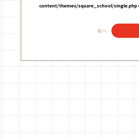
content/themes/square_school/single.php
前へ