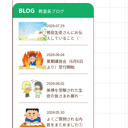
BLOG
教室長ブログ
2026.07.29
普段生徒さんにお伝
えしていること（夏
休み編①）
2026.06.04
夏期講習会（6月6日
より）受付開始
2026.06.02
英検を受験された生
徒の皆さまお疲れ様
でした！
2026.05.30
よくご質問される内
容をまとめました①