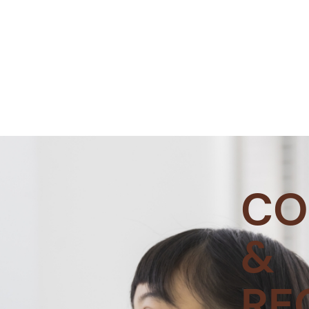
CO
&
RE