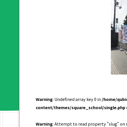
Warning
: Undefined array key 0 in
/home/qubic
content/themes/square_school/single.php
Warning
: Attempt to read property "slug" on 