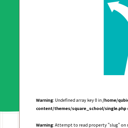
Warning
: Undefined array key 0 in
/home/qubic
content/themes/square_school/single.php
Warning
: Attempt to read property "slug" on 