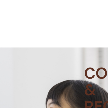
CO
&
RE