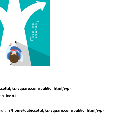
coltd/ks-square.com/public_html/wp-
on line
42
null in
/home/qubiccoltd/ks-square.com/public_html/wp-