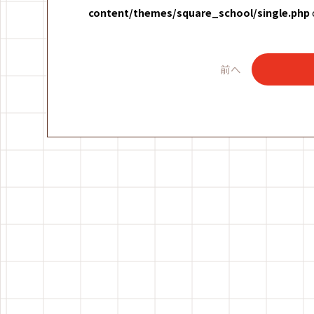
content/themes/square_school/single.php
前へ