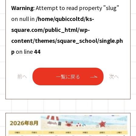
Warning
: Attempt to read property "slug"
on null in
/home/qubiccoltd/ks-
square.com/public_html/wp-
content/themes/square_school/single.ph
p
on line
44
前へ
次へ
一覧に戻る