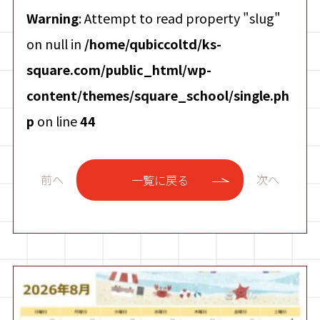
Warning
: Attempt to read property "slug"
on null in
/home/qubiccoltd/ks-
square.com/public_html/wp-
content/themes/square_school/single.ph
p
on line
44
前へ
次へ
一覧に戻る