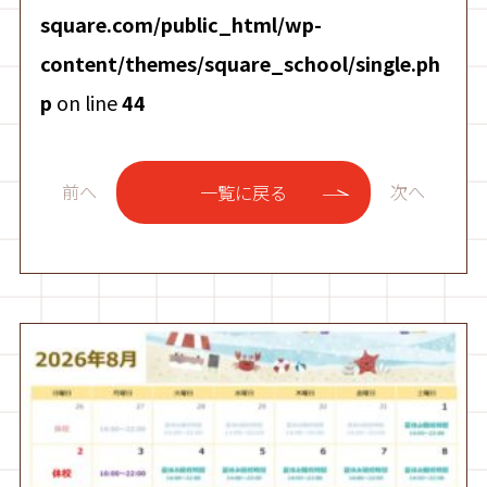
square.com/public_html/wp-
content/themes/square_school/single.ph
p
on line
44
前へ
次へ
一覧に戻る