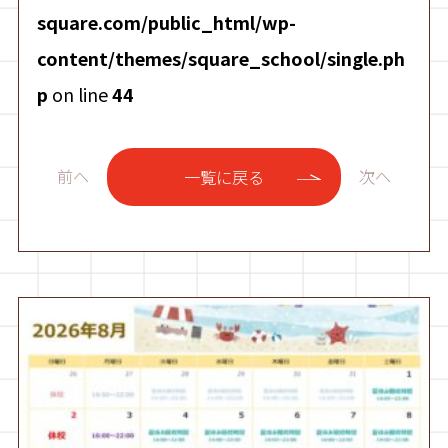
square.com/public_html/wp-
content/themes/square_school/single.ph
p
on line
44
前へ
次へ
一覧に戻る