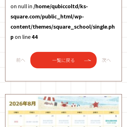
on null in
/home/qubiccoltd/ks-
square.com/public_html/wp-
content/themes/square_school/single.ph
p
on line
44
前へ
次へ
一覧に戻る