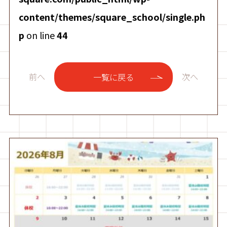
content/themes/square_school/single.ph
p
on line
44
前へ
次へ
一覧に戻る