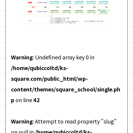
Warning
: Undefined array key 0 in
/home/qubiccoltd/ks-
square.com/public_html/wp-
content/themes/square_school/single.ph
p
on line
42
Warning
: Attempt to read property "slug"
on null in
/home/qubiccoltd/ks-