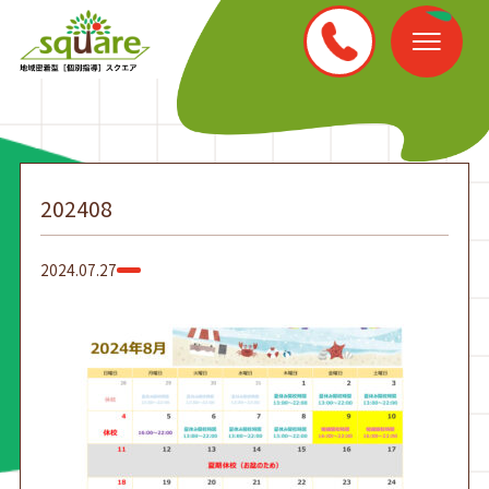
202408
2024.07.27