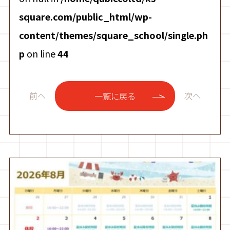
square.com/public_html/wp-
content/themes/square_school/single.ph
p
on line
44
前へ
次へ
一覧に戻る