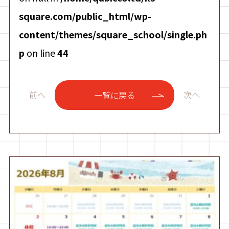
square.com/public_html/wp-
content/themes/square_school/single.ph
p
on line
44
前へ
次へ
一覧に戻る