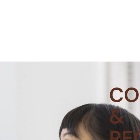
CO
&
RE