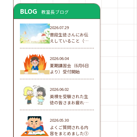
BLOG
教室長ブログ
2026.07.29
普段生徒さんにお伝
えしていること（夏
休み編①）
2026.06.04
夏期講習会（6月6日
より）受付開始
2026.06.02
英検を受験された生
徒の皆さまお疲れ様
でした！
2026.05.30
よくご質問される内
容をまとめました①