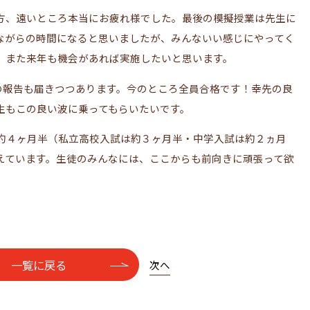
方、遠いところ本当にお疲れ様でした。最後の模擬授業は先生に
ながらの時間になると思いましたが、みんないい感じにやってく
。また来年も機会があれば実施したいと思います。
の報告も届きつつあります。今のところ全員合格です！幸先の良
生もこの良い波に乗ってもらいたいです。
と約４ヶ月半（私立高校入試は約３ヶ月半・中学入試は約２ヵ月
えています。生徒のみんなには、ここからも前向きに頑張って欲
一覧に戻る
次へ