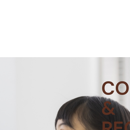
CO
&
RE