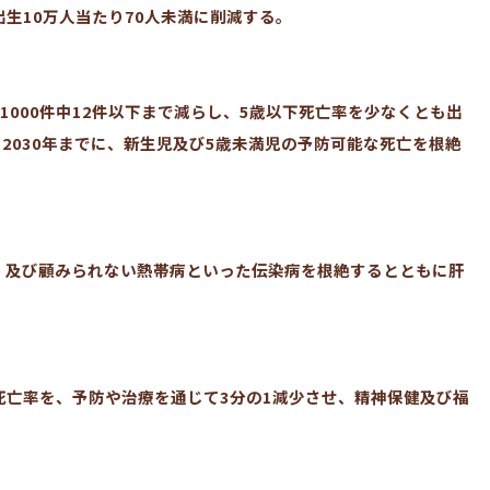
出生10万人当たり70人未満に削減する。
1000件中12件以下まで減らし、5歳以下死亡率を少なくとも出
、2030年までに、新生児及び5歳未満児の予防可能な死亡を根絶
リア、及び顧みられない熱帯病といった伝染病を根絶するとともに肝
。
年死亡率を、予防や治療を通じて3分の1減少させ、精神保健及び福