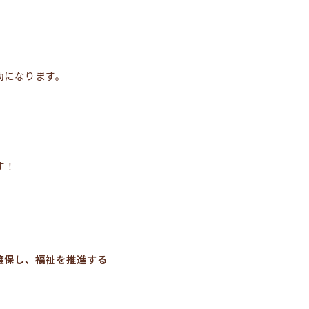
動になります。
す！
確保し、福祉を推進する