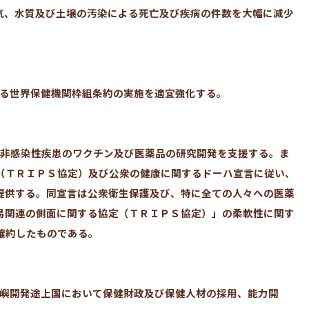
に大気、水質及び土壌の汚染による死亡及び疾病の件数を大幅に減少
する世界保健機関枠組条約の実施を適宜強化する。
び非感染性疾患のワクチン及び医薬品の研究開発を支援する。ま
（ＴＲＩＰＳ協定）及び公衆の健康に関するドーハ宣言に従い、
提供する。同宣言は公衆衛生保護及び、特に全ての人々への医薬
易関連の側面に関する協定（ＴＲＩＰＳ協定）」の柔軟性に関す
確約したものである。
島嶼開発途上国において保健財政及び保健人材の採用、能力開