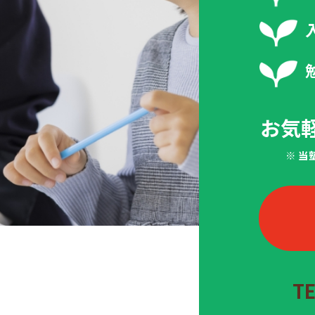
お気
※ 
T