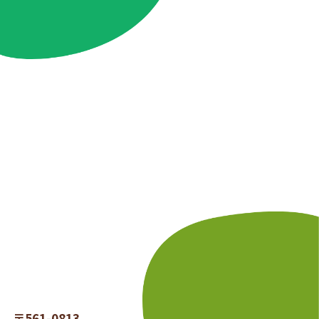
〒561-0813